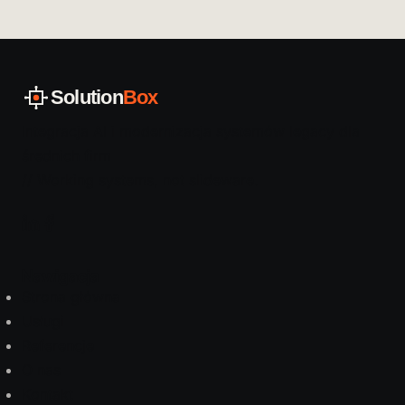
Solution
Box
Integracja AI i modernizacja systemów legacy dla
średnich firm
// Working systems, not slideware.
Nawigacja
Strona główna
Usługi
Referencje
O nas
Kontakt