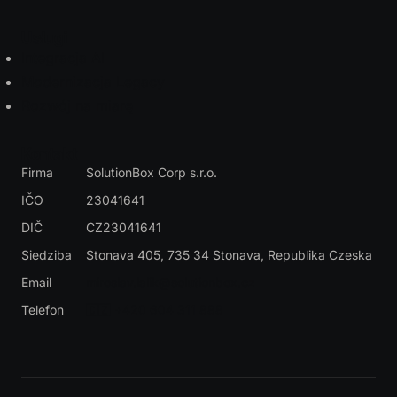
Usługi
Integracja AI
Modernizacja Legacy
Rozwój na miarę
Kontakt
Firma
SolutionBox Corp s.r.o.
IČO
23041641
DIČ
CZ23041641
Siedziba
Stonava 405, 735 34 Stonava
, Republika Czeska
Email
miroslav.lalik@solutionbox.cz
Telefon
🇨🇿 +420 604 311 888