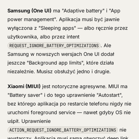
Samsung (One UI)
ma "Adaptive battery" i "App
power management". Aplikacja musi być jawnie
wyłączona z "Sleeping apps" — albo ręcznie przez
użytkownika, albo przez intent
. Ale
REQUEST_IGNORE_BATTERY_OPTIMIZATIONS
Samsung w nowszych wersjach One UI dodał
jeszcze "Background app limits", które działa
niezależnie. Musisz obsłużyć jedno i drugie.
Xiaomi (MIUI)
jest notoryczne agresywne. MIUI ma
"Battery saver" i do tego uprawnienie "Autostart",
bez którego aplikacja po restarcie telefonu nigdy nie
uruchomi foreground service — nawet gdyby OS nie
uśpił. Uprawnienie
nie
ACTION_REQUEST_IGNORE_BATTERY_OPTIMIZATIONS
wystarczy. Aplikacja musi sama otworzyć deep link