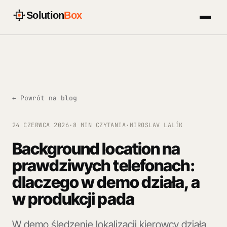
Solution
Box
← Powrót na blog
24 CZERWCA 2026
·
8 MIN CZYTANIA
·
MIROSLAV LALÍK
Background location na
prawdziwych telefonach:
dlaczego w demo działa, a
w produkcji pada
W demo śledzenie lokalizacji kierowcy działa