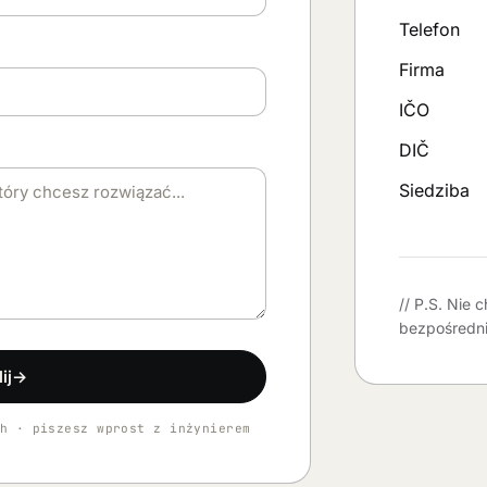
Telefon
Firma
IČO
DIČ
Siedziba
// P.S.
Nie c
bezpośredn
ij
→
h · piszesz wprost z inżynierem