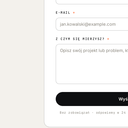
E-MAIL
*
Z CZYM SIĘ MIERZYSZ?
*
Wyśl
Bez zobowiązań · odpowiemy w 24 