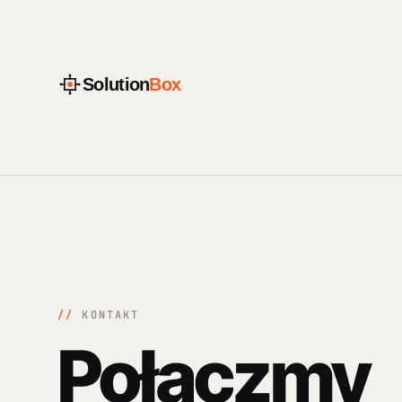
Solution
Box
//
KONTAKT
Połączmy