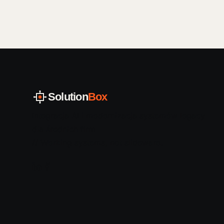
Solution
Box
Integracja AI i modernizacja systemów legacy
dla średnich firm
// Working systems, not slideware.