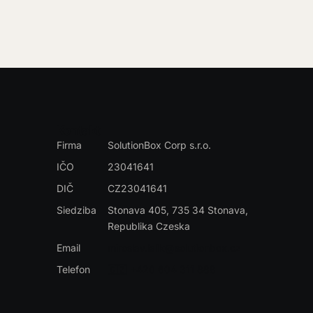
Kontakt
Firma
SolutionBox Corp s.r.o.
IČO
23041641
DIČ
CZ23041641
Siedziba
Stonava 405, 735 34 Stonava
,
Republika Czeska
Email
miroslav.lalik@solutionbox.cz
Telefon
🇨🇿 +420 604 311 888