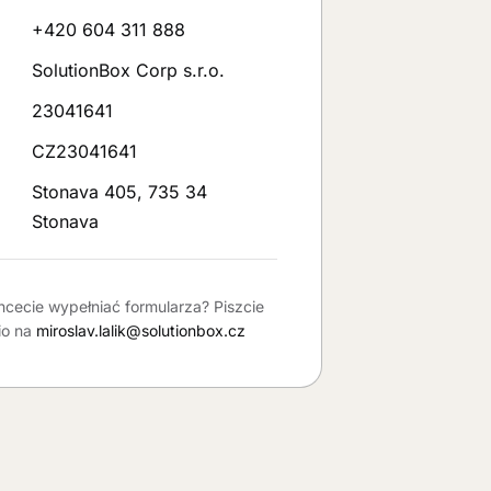
+420 604 311 888
SolutionBox Corp s.r.o.
23041641
CZ23041641
Stonava 405, 735 34
Stonava
hcecie wypełniać formularza? Piszcie
io na
miroslav.lalik@solutionbox.cz