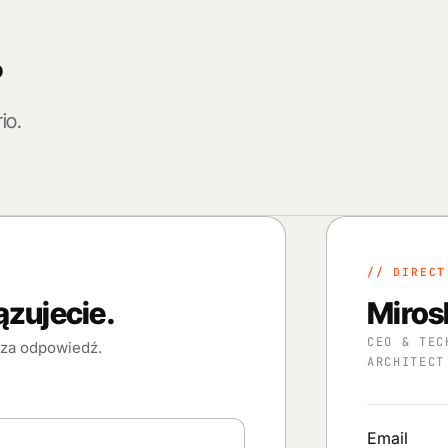
.
io.
// DIRECT
ązujecie.
Mirosl
CEO & TEC
sza odpowiedź.
ARCHITECT
Email