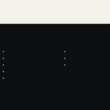
Nawigacja
Usługi
Strona główna
Integracja AI
Usługi
Modernizacja Legacy
Referencje
Rozwój na miarę
O nas
Kontakt