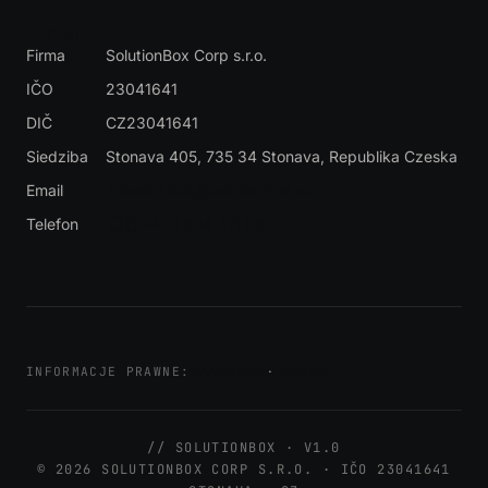
Kontakt
Firma
SolutionBox Corp s.r.o.
IČO
23041641
DIČ
CZ23041641
Siedziba
Stonava 405, 735 34 Stonava
, Republika Czeska
Email
miroslav.lalik@solutionbox.cz
Telefon
🇨🇿 +420 604 311 888
Prywatność
·
Cookies
INFORMACJE PRAWNE:
// SOLUTIONBOX · V1.0
© 2026 SOLUTIONBOX CORP S.R.O. · IČO 23041641