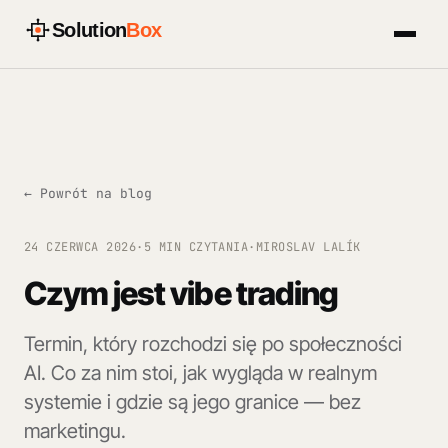
Solution
Box
← Powrót na blog
24 CZERWCA 2026
·
5 MIN CZYTANIA
·
MIROSLAV LALÍK
Czym jest vibe trading
Termin, który rozchodzi się po społeczności
AI. Co za nim stoi, jak wygląda w realnym
systemie i gdzie są jego granice — bez
marketingu.