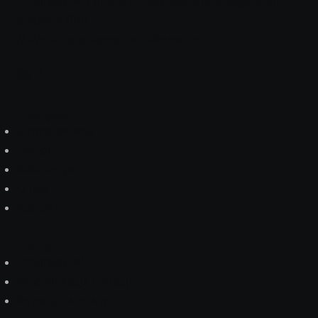
Integracja AI i modernizacja systemów legacy dla
średnich firm
// Working systems, not slideware.
Nawigacja
Strona główna
Usługi
Referencje
O nas
Kontakt
Usługi
Integracja AI
Modernizacja Legacy
Rozwój na miarę