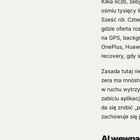
Kilka liczb, że
ośmiu tysięcy l
Sześć ról. Czt
gdzie oferta r
na GPS, backgr
OnePlus, Huawei
recovery, gdy s
Zasada tutaj ni
zera ma mnóstw
w ruchu wytrzy
zabiciu aplikac
da się zrobić „
zachowuje się j
AI wewnąt