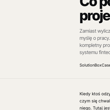
Co po
proje
Zamiast wylic
myślę o pracy.
kompletny pro
systemu finte
SolutionBox
Case
Kiedy ktoś odz
czym się chwal
niego. Tutaj je