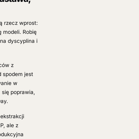
ną rzecz wprost:
ę modeli. Robię
na dyscyplina i
ńców z
d spodem jest
wanie w
 się poprawia,
Day.
ekstrakcji
P, ale z
rodukcyjna