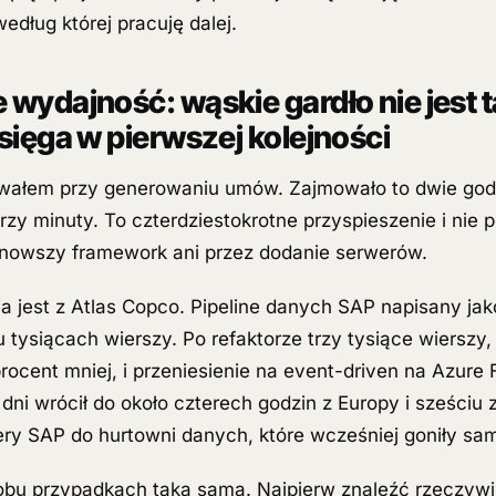
edług której pracuję dalej.
e wydajność: wąskie gardło nie jest 
 sięga w pierwszej kolejności
ałem przy generowaniu umów. Zajmowało to dwie godz
rzy minuty. To czterdziestokrotne przyspieszenie i nie 
 nowszy framework ani przez dodanie serwerów.
a jest z Atlas Copco. Pipeline danych SAP napisany jak
 tysiącach wierszy. Po refaktorze trzy tysiące wierszy, 
rocent mniej, i przeniesienie na event-driven na Azure 
 dni wrócił do około czterech godzin z Europy i sześciu z
ry SAP do hurtowni danych, które wcześniej goniły sam
obu przypadkach taka sama. Najpierw znaleźć rzeczywi