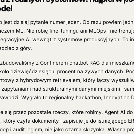
del
to jest dzisiaj pytanie numer jeden. Od razu powiem jed
czem ML. Nie robię fine-tuningu ani MLOps i nie trenuj
integracyjne AI wewnątrz systemów produkcyjnych. To in
dzieć z góry.
n zbudowaliśmy z Continerem chatbot RAG dla mieszka
koło dziewięćdziesięciu procent na żywych danych. Po
gentowy z hybrydowym retrievalem, który łączy wyszuki
zapytaniami nad strukturalnymi danymi miejskimi i sam
zawodzi. Wygrało to regionalny hackathon, Innovation 
ie się przez pozostałe rzeczy, które robimy. Agent AI do 
, który czyta dokumenty i zapisuje je do istniejącego ER
oop i audit logiem, nie jako czarna skrzynka. Własna p