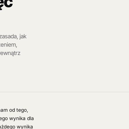
ęć
zasada, jak
żeniem,
wewnątrz
nam od tego,
ego wynika dla
 każdego wynika