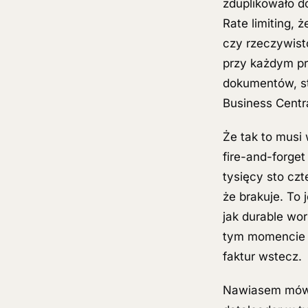
zduplikowało d
Rate limiting, 
czy rzeczywist
przy każdym pr
dokumentów, st
Business Centra
Że tak to musi
fire-and-forget
tysięcy sto czt
że brakuje. To 
jak durable wo
tym momencie al
faktur wstecz.
Nawiasem mówią