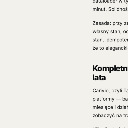
dataloader w t
minut. Solidno
Zasada: przy z
własny stan, od
stan, idempoten
że to elegancki
Kompletny
lata
Carivio, czyli 
platformy — ba
miesiące i dzi
zobaczyć na tr