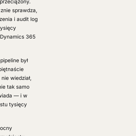
 przeciążony.
icznie sprawdza,
nia i audit log
tysięcy
a Dynamics 365
ipeline był
piętnaście
nie wiedział,
nie tak samo
wiada — i w
stu tysięcy
Nocny