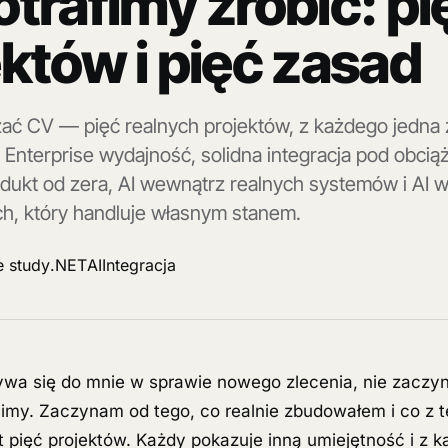
trafimy zrobić: pi
któw i pięć zasad
zać CV — pięć realnych projektów, z każdego jedna 
 Enterprise wydajność, solidna integracja pod obcią
dukt od zera, AI wewnątrz realnych systemów i AI 
ch, który handluje własnym stanem.
 study
.NET
AI
Integracja
ywa się do mnie w sprawie nowego zlecenia, nie zaczy
imy. Zaczynam od tego, co realnie zbudowałem i co z t
st pięć projektów. Każdy pokazuje inną umiejętność i z