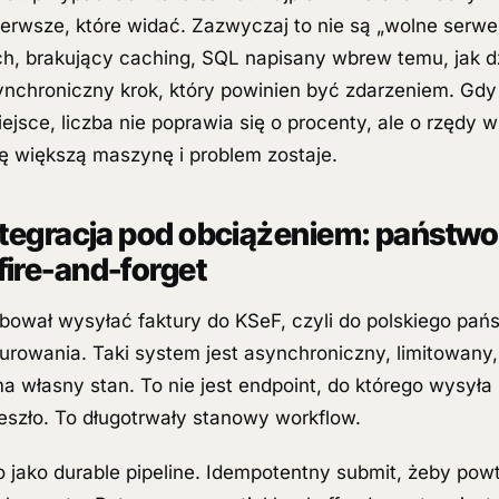
pierwsze, które widać. Zazwyczaj to nie są „wolne serwer
ch, brakujący caching, SQL napisany wbrew temu, jak d
ynchroniczny krok, który powinien być zdarzeniem. Gdy 
jsce, liczba nie poprawia się o procenty, ale o rzędy w
ię większą maszynę i problem zostaje.
ntegracja pod obciążeniem: państwo
ire-and-forget
zebował wysyłać faktury do KSeF, czyli do polskiego pa
urowania. Taki system jest asynchroniczny, limitowany
a własny stan. To nie jest endpoint, do którego wysyła 
zeszło. To długotrwały stanowy workflow.
jako durable pipeline. Idempotentny submit, żeby powt