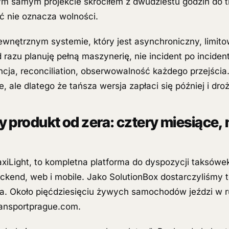
ym samym projekcie skróciłem z dwudziestu godzin do t
ść nie oznacza wolności.
ewnętrznym systemie, który jest asynchroniczny, limit
 razu planuję pełną maszynerię, nie incident po incident
cja, reconciliation, obserwowalność każdego przejścia.
e, ale dlatego że tańsza wersja zapłaci się później i droż
 produkt od zera: cztery miesiące, 
TaxiLight, to kompletna platforma do dyspozycji taksówe
ckend, web i mobile. Jako SolutionBox dostarczyliśmy t
ała. Około pięćdziesięciu żywych samochodów jeździ w 
ansportprague.com.