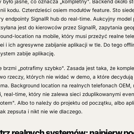
by było jasne, co oznacza „kompletny". Backend około s
inii kodu. Czterdzieści osiem modułów feature. Sto sied
ery endpointy SignalR hub do real-time. Aukcyjny model
ozsyłana jest do kierowców przez SignalR, zapytania ge
ound-location na mobile, który musi przeżyć realne te
 i ich agresywne zabijanie aplikacji w tle. Do tego offli
ystem zabije aplikację.
e brzmi „potrafimy szybko". Zasada jest taka, że kompl
o rzeczy, których nie widać w demo, a które decydują 
ma. Background location na realnych telefonach OEM, 
ji, real-time, który nie zalewa sieci zduplikowanymi eve
potem". Albo to należy do projektu od początku, albo apl
ak zepsuta i nikt nie wie dlaczego.
rz realnych systemów: najpierw p