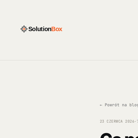
Solution
Box
← Powrót na blo
23 CZERWCA 2026
·