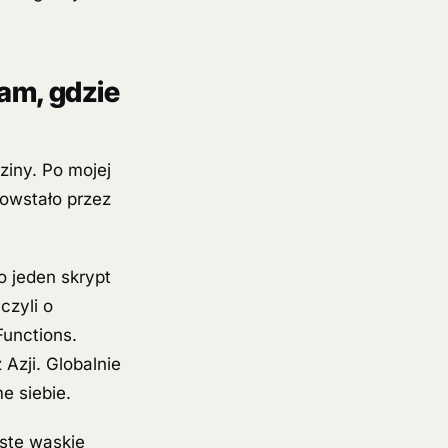
tam, gdzie
iny. Po mojej
powstało przez
o jeden skrypt
czyli o
Functions.
 Azji. Globalnie
e siebie.
ste wąskie