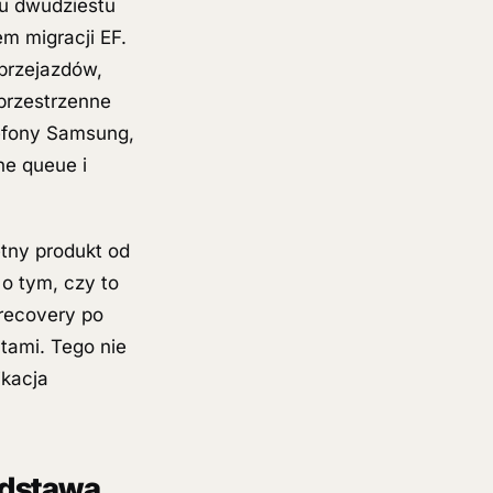
tu dwudziestu
em migracji EF.
 przejazdów,
oprzestrzenne
lefony Samsung,
ne queue i
etny produkt od
o tym, czy to
recovery po
ntami. Tego nie
ikacja
odstawa,