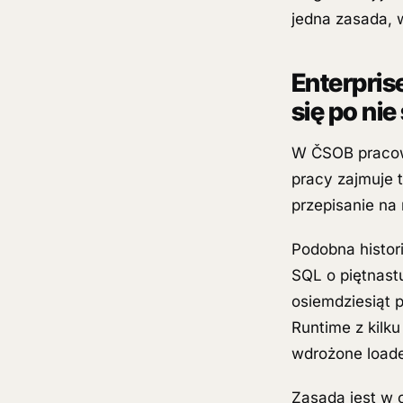
jedna zasada, w
Enterpris
się po nie
W ČSOB pracow
pracy zajmuje t
przepisanie na
Podobna histori
SQL o piętnastu
osiemdziesiąt p
Runtime z kilku
wdrożone loade
Zasada jest w 