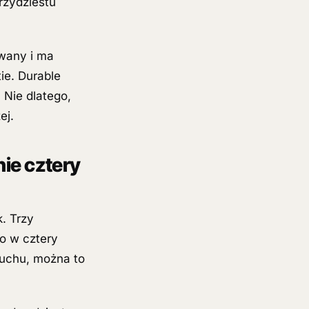
rzydziestu
owany i ma
ie. Durable
 Nie dlatego,
ej.
nie cztery
k. Trzy
o w cztery
ruchu, można to