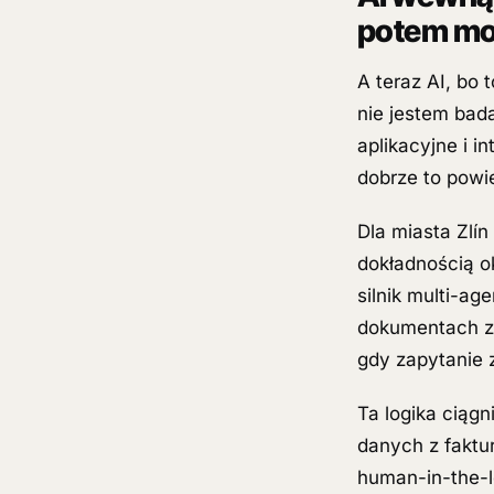
potem mo
A teraz AI, bo 
nie jestem bada
aplikacyjne i 
dobrze to powie
Dla miasta Zlí
dokładnością o
silnik multi-a
dokumentach z 
gdy zapytanie 
Ta logika ciągn
danych z faktur
human-in-the-l