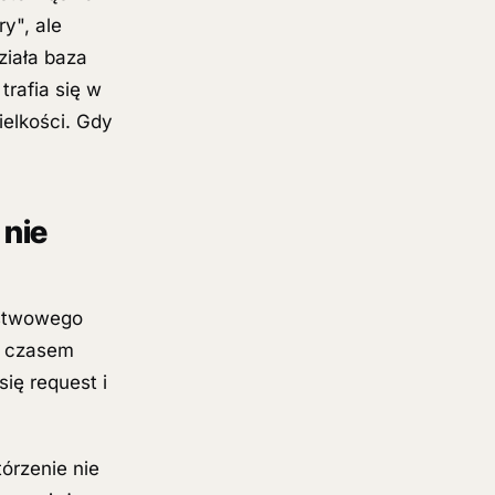
y", ale
ziała baza
trafia się w
ielkości. Gdy
 nie
ństwowego
, czasem
się request i
órzenie nie