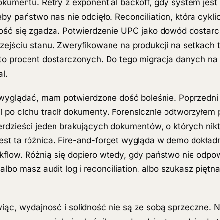
okumentu. Retry z exponential backoff, gdy system jest
żeby państwo nas nie odcięło. Reconciliation, która cykl
ość się zgadza. Potwierdzenie UPO jako dowód dostarcze
zejściu stanu. Zweryfikowane na produkcji na setkach 
o procent dostarczonych. Do tego migracja danych n
l.
 wyglądać, mam potwierdzone dość boleśnie. Poprzedni p
 i po cichu tracił dokumenty. Forensicznie odtworzyłem 
erdzieści jeden brakujących dokumentów, o których nikt 
jest ta różnica. Fire-and-forget wygląda w demo dokład
rkflow. Różnią się dopiero wtedy, gdy państwo nie odpo
bo masz audit log i reconciliation, albo szukasz piętna
c, wydajność i solidność nie są ze sobą sprzeczne. 