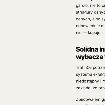
gardło, nie to 
struktury dany
danych, albo s
odpowiednie mie
nie — kupuje s
Solidna i
wybacza f
TrafinOil potr
systemu e-fakt
niedostępny i m
zakłada, że pr
Zbudowałem go 