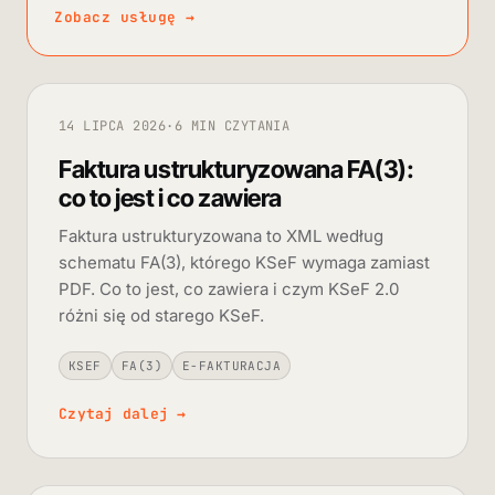
Zobacz usługę
→
14 LIPCA 2026
·
6 MIN CZYTANIA
Faktura ustrukturyzowana FA(3):
co to jest i co zawiera
Faktura ustrukturyzowana to XML według
schematu FA(3), którego KSeF wymaga zamiast
PDF. Co to jest, co zawiera i czym KSeF 2.0
różni się od starego KSeF.
KSEF
FA(3)
E-FAKTURACJA
Czytaj dalej
→