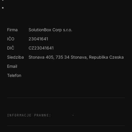
Rozwój na miarę
Kontakt
Firma
SolutionBox Corp s.r.o.
IČO
23041641
DIČ
CZ23041641
Siedziba
Stonava 405, 735 34 Stonava
, Republika Czeska
Email
miroslav.lalik@solutionbox.cz
Telefon
🇨🇿 +420 604 311 888
Prywatność
·
Cookies
INFORMACJE PRAWNE: