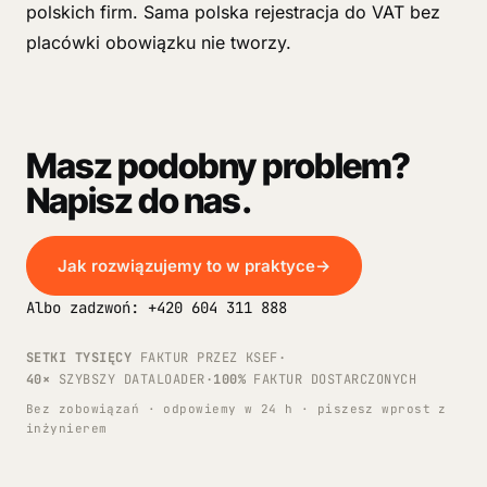
polskich firm. Sama polska rejestracja do VAT bez
placówki obowiązku nie tworzy.
Masz podobny problem?
Napisz do nas.
Jak rozwiązujemy to w praktyce
→
Albo zadzwoń: +420 604 311 888
SETKI TYSIĘCY
FAKTUR PRZEZ KSEF
·
40×
SZYBSZY DATALOADER
·
100%
FAKTUR DOSTARCZONYCH
Bez zobowiązań · odpowiemy w 24 h · piszesz wprost z
inżynierem