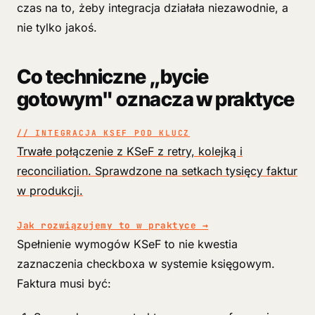
czas na to, żeby integracja działała niezawodnie, a
nie tylko jakoś.
Co techniczne „bycie
gotowym" oznacza w praktyce
// INTEGRACJA KSEF POD KLUCZ
Trwałe połączenie z KSeF z retry, kolejką i
reconciliation. Sprawdzone na setkach tysięcy faktur
w produkcji.
Jak rozwiązujemy to w praktyce
→
Spełnienie wymogów KSeF to nie kwestia
zaznaczenia checkboxa w systemie księgowym.
Faktura musi być: