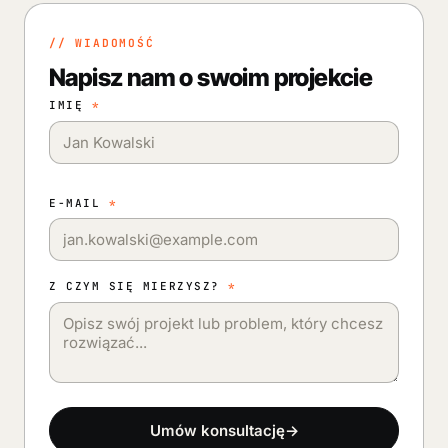
// WIADOMOŚĆ
Napisz nam o swoim projekcie
IMIĘ
*
E-MAIL
*
Z CZYM SIĘ MIERZYSZ?
*
Umów konsultację
→