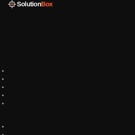
Solution
Box
Integracja AI i modernizacja systemów legacy dla
średnich firm
// Working systems, not slideware.
Nawigacja
Strona główna
Usługi
Referencje
O nas
Kontakt
Usługi
Integracja AI
Modernizacja Legacy