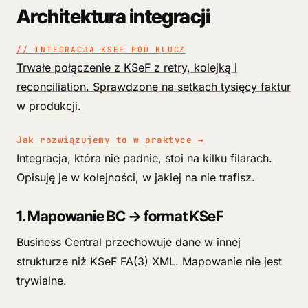
Architektura integracji
// INTEGRACJA KSEF POD KLUCZ
Trwałe połączenie z KSeF z retry, kolejką i
reconciliation. Sprawdzone na setkach tysięcy faktur
w produkcji.
Jak rozwiązujemy to w praktyce
→
Integracja, która nie padnie, stoi na kilku filarach.
Opisuję je w kolejności, w jakiej na nie trafisz.
1. Mapowanie BC → format KSeF
Business Central przechowuje dane w innej
strukturze niż KSeF FA(3) XML. Mapowanie nie jest
trywialne.