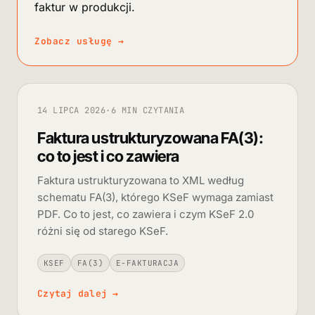
faktur w produkcji.
Zobacz usługę
→
14 LIPCA 2026
·
6 MIN CZYTANIA
Faktura ustrukturyzowana FA(3):
co to jest i co zawiera
Faktura ustrukturyzowana to XML według
schematu FA(3), którego KSeF wymaga zamiast
PDF. Co to jest, co zawiera i czym KSeF 2.0
różni się od starego KSeF.
KSEF
FA(3)
E-FAKTURACJA
Czytaj dalej
→