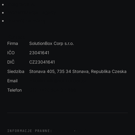
Integracja AI
Modernizacja Legacy
Rozwój na miarę
Kontakt
Firma
SolutionBox Corp s.r.o.
IČO
23041641
DIČ
CZ23041641
Siedziba
Stonava 405, 735 34 Stonava
, Republika Czeska
Email
miroslav.lalik@solutionbox.cz
Telefon
🇨🇿 +420 604 311 888
Prywatność
·
Cookies
INFORMACJE PRAWNE: