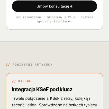
Umów konsultację
→
Bez zobowiązań · odpowiemy w 24 h · piszesz
wprost z inżynierem
//
POWIĄZANE ARTYKUŁY
// USŁUGA
Integracja KSeF pod klucz
Trwałe połączenie z KSeF z retry, kolejką i
reconciliation. Sprawdzone na setkach tysięcy