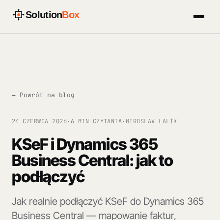
Solution
Box
← Powrót na blog
24 CZERWCA 2026
·
6 MIN CZYTANIA
·
MIROSLAV LALÍK
KSeF i Dynamics 365
Business Central: jak to
podłączyć
Jak realnie podłączyć KSeF do Dynamics 365
Business Central — mapowanie faktur,