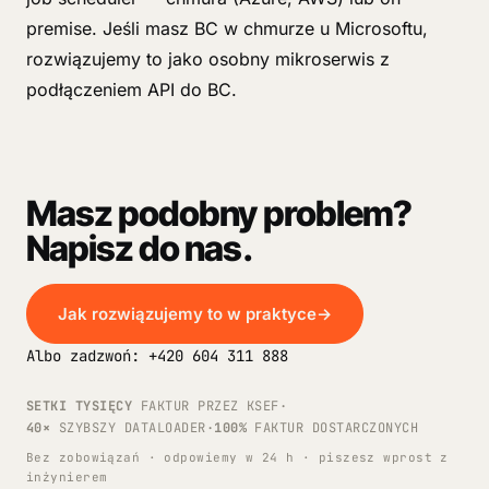
premise. Jeśli masz BC w chmurze u Microsoftu,
rozwiązujemy to jako osobny mikroserwis z
podłączeniem API do BC.
Masz podobny problem?
Napisz do nas.
Jak rozwiązujemy to w praktyce
→
Albo zadzwoń: +420 604 311 888
SETKI TYSIĘCY
FAKTUR PRZEZ KSEF
·
40×
SZYBSZY DATALOADER
·
100%
FAKTUR DOSTARCZONYCH
Bez zobowiązań · odpowiemy w 24 h · piszesz wprost z
inżynierem