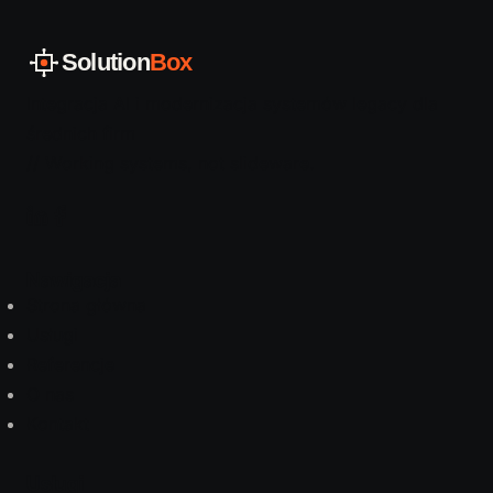
Solution
Box
Integracja AI i modernizacja systemów legacy dla
średnich firm
// Working systems, not slideware.
Nawigacja
Strona główna
Usługi
Referencje
O nas
Kontakt
Usługi