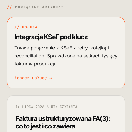
//
POWIĄZANE ARTYKUŁY
// USŁUGA
Integracja KSeF pod klucz
Trwałe połączenie z KSeF z retry, kolejką i
reconciliation. Sprawdzone na setkach tysięcy
faktur w produkcji.
Zobacz usługę
→
14 LIPCA 2026
·
6 MIN CZYTANIA
Faktura ustrukturyzowana FA(3):
co to jest i co zawiera