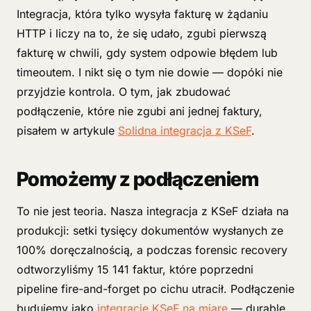
Integracja, która tylko wysyła fakturę w żądaniu
HTTP i liczy na to, że się udało, zgubi pierwszą
fakturę w chwili, gdy system odpowie błędem lub
timeoutem. I nikt się o tym nie dowie — dopóki nie
przyjdzie kontrola. O tym, jak zbudować
podłączenie, które nie zgubi ani jednej faktury,
pisałem w artykule
Solidna integracja z KSeF
.
Pomożemy z podłączeniem
To nie jest teoria. Nasza integracja z KSeF działa na
produkcji: setki tysięcy dokumentów wysłanych ze
100% doręczalnością, a podczas forensic recovery
odtworzyliśmy 15 141 faktur, które poprzedni
pipeline fire-and-forget po cichu utracił. Podłączenie
budujemy jako
integrację KSeF na miarę
— durable