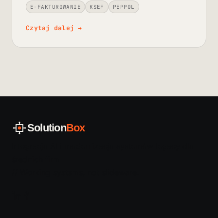
E-FAKTUROWANIE
KSEF
PEPPOL
Czytaj dalej
→
Solution
Box
Integracja AI i modernizacja systemów legacy dla
średnich firm
// Working systems, not slideware.