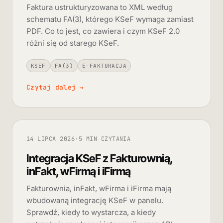
Faktura ustrukturyzowana to XML według
schematu FA(3), którego KSeF wymaga zamiast
PDF. Co to jest, co zawiera i czym KSeF 2.0
różni się od starego KSeF.
KSEF
FA(3)
E-FAKTURACJA
Czytaj dalej
→
14 LIPCA 2026
·
5 MIN CZYTANIA
Integracja KSeF z Fakturownią,
inFakt, wFirmą i iFirmą
Fakturownia, inFakt, wFirma i iFirma mają
wbudowaną integrację KSeF w panelu.
Sprawdź, kiedy to wystarcza, a kiedy