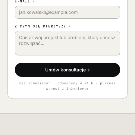
E-MAIL
*
Z CZYM SIĘ MIERZYSZ?
*
Umów konsultację
→
Bez zobowiązań · odpowiemy w 24 h · piszesz
wprost z inżynierem