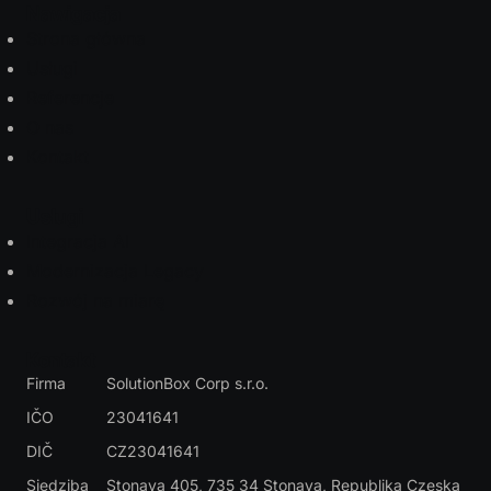
Nawigacja
Strona główna
Usługi
Referencje
O nas
Kontakt
Usługi
Integracja AI
Modernizacja Legacy
Rozwój na miarę
Kontakt
Firma
SolutionBox Corp s.r.o.
IČO
23041641
DIČ
CZ23041641
Siedziba
Stonava 405, 735 34 Stonava
, Republika Czeska