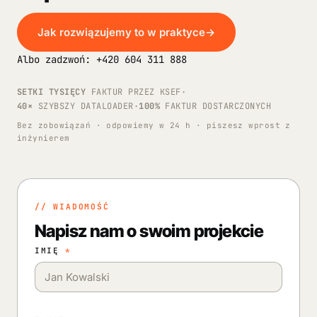
Jak rozwiązujemy to w praktyce
→
Albo zadzwoń: +420 604 311 888
SETKI TYSIĘCY
FAKTUR PRZEZ KSEF
·
40×
SZYBSZY DATALOADER
·
100%
FAKTUR DOSTARCZONYCH
Bez zobowiązań · odpowiemy w 24 h · piszesz wprost z
inżynierem
// WIADOMOŚĆ
Napisz nam o swoim projekcie
IMIĘ
*