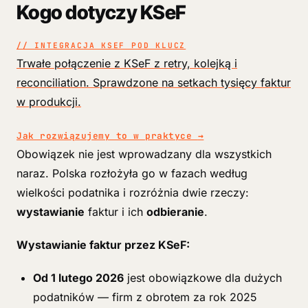
Kogo dotyczy KSeF
// INTEGRACJA KSEF POD KLUCZ
Trwałe połączenie z KSeF z retry, kolejką i
reconciliation. Sprawdzone na setkach tysięcy faktur
w produkcji.
Jak rozwiązujemy to w praktyce
→
Obowiązek nie jest wprowadzany dla wszystkich
naraz. Polska rozłożyła go w fazach według
wielkości podatnika i rozróżnia dwie rzeczy:
wystawianie
faktur i ich
odbieranie
.
Wystawianie faktur przez KSeF:
Od 1 lutego 2026
jest obowiązkowe dla dużych
podatników — firm z obrotem za rok 2025