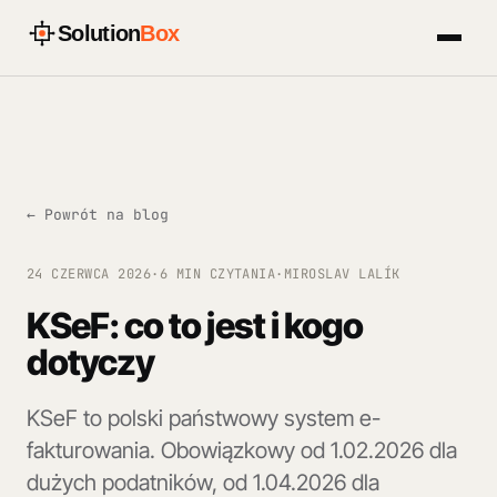
Solution
Box
← Powrót na blog
24 CZERWCA 2026
·
6 MIN CZYTANIA
·
MIROSLAV LALÍK
KSeF: co to jest i kogo
dotyczy
KSeF to polski państwowy system e-
fakturowania. Obowiązkowy od 1.02.2026 dla
dużych podatników, od 1.04.2026 dla