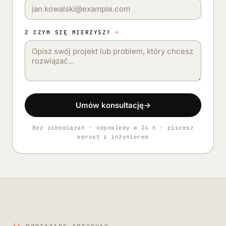
Z CZYM SIĘ MIERZYSZ?
*
Umów konsultację
→
Bez zobowiązań · odpowiemy w 24 h · piszesz
wprost z inżynierem