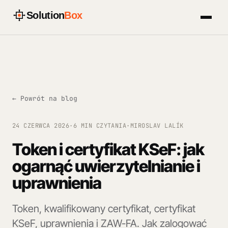
Solution
Box
← Powrót na blog
24 CZERWCA 2026
·
6 MIN CZYTANIA
·
MIROSLAV LALÍK
Token i certyfikat KSeF: jak
ogarnąć uwierzytelnianie i
uprawnienia
Token, kwalifikowany certyfikat, certyfikat
KSeF, uprawnienia i ZAW-FA. Jak zalogować