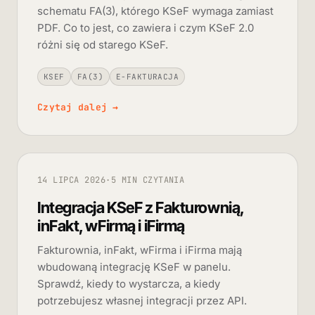
schematu FA(3), którego KSeF wymaga zamiast
PDF. Co to jest, co zawiera i czym KSeF 2.0
różni się od starego KSeF.
KSEF
FA(3)
E-FAKTURACJA
Czytaj dalej
→
14 LIPCA 2026
·
5 MIN CZYTANIA
Integracja KSeF z Fakturownią,
inFakt, wFirmą i iFirmą
Fakturownia, inFakt, wFirma i iFirma mają
wbudowaną integrację KSeF w panelu.
Sprawdź, kiedy to wystarcza, a kiedy
potrzebujesz własnej integracji przez API.