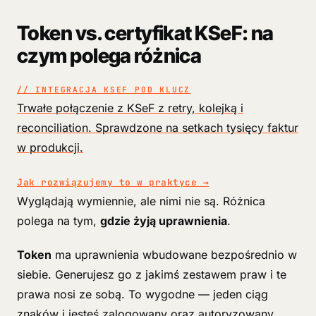
Token vs. certyfikat KSeF: na
czym polega różnica
// INTEGRACJA KSEF POD KLUCZ
Trwałe połączenie z KSeF z retry, kolejką i
reconciliation. Sprawdzone na setkach tysięcy faktur
w produkcji.
Jak rozwiązujemy to w praktyce
→
Wyglądają wymiennie, ale nimi nie są. Różnica
polega na tym,
gdzie żyją uprawnienia
.
Token
ma uprawnienia wbudowane bezpośrednio w
siebie. Generujesz go z jakimś zestawem praw i te
prawa nosi ze sobą. To wygodne — jeden ciąg
znaków i jesteś zalogowany oraz autoryzowany.