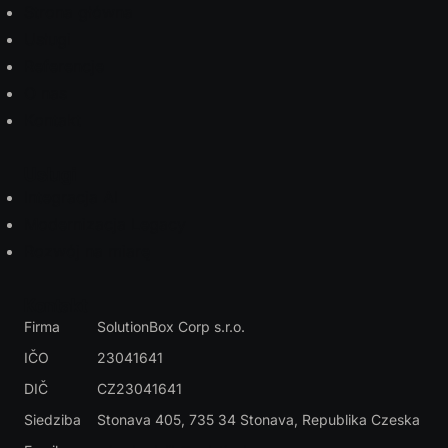
Strona główna
Usługi
Referencje
O nas
Kontakt
Usługi
Integracja AI
Modernizacja Legacy
Rozwój na miarę
Kontakt
Firma
SolutionBox Corp s.r.o.
IČO
23041641
DIČ
CZ23041641
Siedziba
Stonava 405, 735 34 Stonava
, Republika Czeska