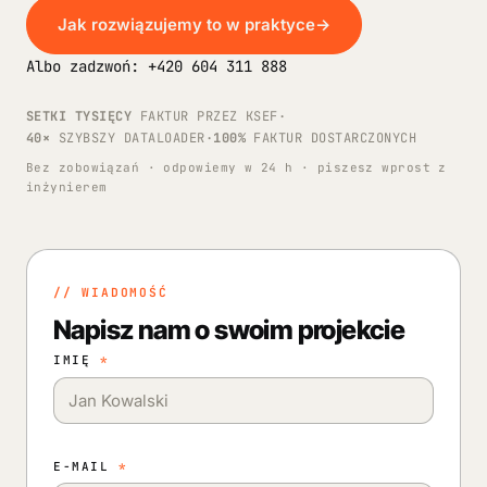
Jak rozwiązujemy to w praktyce
→
Albo zadzwoń: +420 604 311 888
SETKI TYSIĘCY
FAKTUR PRZEZ KSEF
·
40×
SZYBSZY DATALOADER
·
100%
FAKTUR DOSTARCZONYCH
Bez zobowiązań · odpowiemy w 24 h · piszesz wprost z
inżynierem
// WIADOMOŚĆ
Napisz nam o swoim projekcie
IMIĘ
*
E-MAIL
*