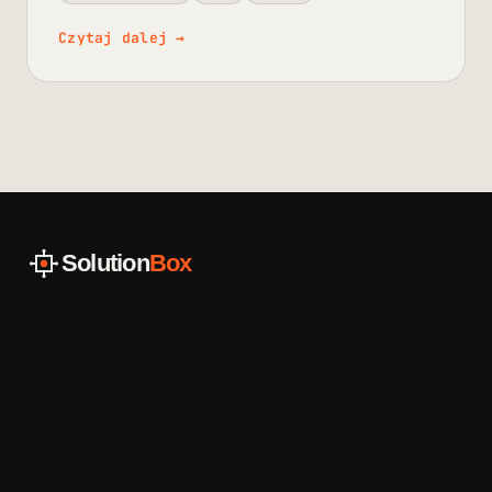
Czytaj dalej
→
Solution
Box
Integracja AI i modernizacja systemów legacy dla
średnich firm
// Working systems, not slideware.
Nawigacja