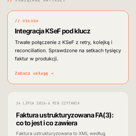
//
POWIĄZANE ARTYKUŁY
// USŁUGA
Integracja KSeF pod klucz
Trwałe połączenie z KSeF z retry, kolejką i
reconciliation. Sprawdzone na setkach tysięcy
faktur w produkcji.
Zobacz usługę
→
14 LIPCA 2026
·
6 MIN CZYTANIA
Faktura ustrukturyzowana FA(3):
co to jest i co zawiera
Faktura ustrukturyzowana to XML według